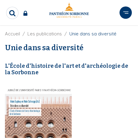
A
l
R
l
e
e
c
r
F
Accueil
Les publications
Unie dans sa diversité
h
i
e
a
l
Unie dans sa diversité
r
u
d
c
c
'
h
o
A
e
L'École d'histoire de l'art et d'archéologie de
r
n
r
la Sorbonne
i
t
a
e
n
e
n
u
p
r
i
n
c